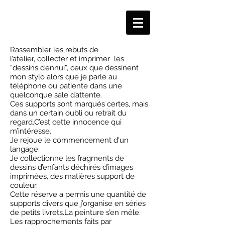
Rassembler les rebuts de
l’atelier, collecter et imprimer les
“dessins d’ennui”, ceux que dessinent
mon stylo alors que je parle au
téléphone ou patiente dans une
quelconque sale d’attente.
Ces supports sont marqués certes, mais
dans un certain oubli ou retrait du
regard.C’est cette innocence qui
m’intéresse.
Je rejoue le commencement d'un
langage.
Je collectionne les fragments de
dessins d’enfants déchirés d’images
imprimées, des matières support de
couleur.
Cette réserve a permis une quantité de
supports divers que j’organise en séries
de petits livrets.La peinture s’en mêle.
Les rapprochements faits par