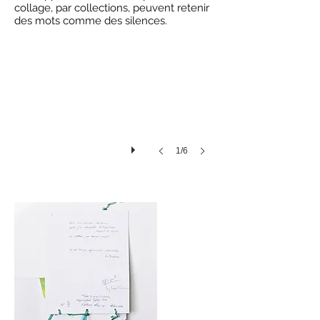
Palimpsestes, Sylvie Mir 1999
collage, par collections, peuvent retenir
des mots comme des silences.
1/6