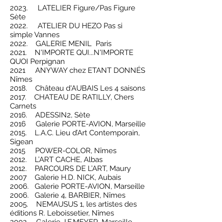
2023.
LATELIER Figure/P
as Figure
Sète
2022. ATELIER DU HEZO Pas si
simple Vannes
2022. GALERIE MENIL Paris
2021.
N'IMPORTE QUI...N'IMPORTE
QUOI Perpignan
2021 ANYWAY chez ETANT DONNÉS
Nîmes
2018. Château d'AUBAIS Les 4 saisons
2017. CHATEAU DE RATILLY, Chers
Carnets
2016. ADESSIN2, Sète
2016 Galerie PORTE-AVION, Marseille
2015. L.A.C. Lieu d’Art Contemporain,
Sigean
2015 POWER-COLOR, Nîmes
2012. L’ART CACHE, Albas
2012. PARCOURS DE L’ART, Maury
2007 Galerie H.D. NICK, Aubais
2006. Galerie PORTE-AVION, Marseille
2006. Galerie 4, BARBIER, Nîmes
2005. NEMAUSUS 1, les artistes des
éditions R. Leboissetier, Nîmes