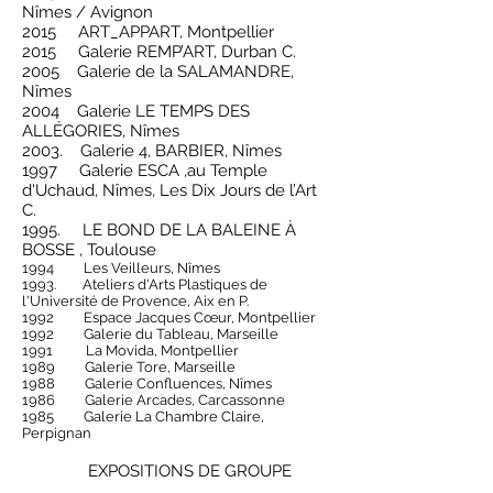
Nîmes / Avignon
2015 ART_APPART, Montpellier
2015 Galerie REMP’ART, Durban C.
2005 Galerie de la SALAMANDRE,
Nîmes
2004 Galerie LE TEMPS DES
ALLÉGORIES, Nîmes
2003. Galerie 4, BARBIER, Nîmes
1997 Galerie ESCA ,au Temple
d'Uchaud, Nîmes, Les Dix Jours de l’Art
C.
1995. LE BOND DE LA BALEINE À
BOSSE , Toulouse
1994
Les Veilleurs, Nîmes
1993. Ateliers d'Arts Plastiques de
l'Université de Provence, Aix en P.
1992 Espace Jacques Cœur, Montpellier
1992 Galerie du Tableau, Marseille
1991 La Movida, Montpellier
1989 Galerie Tore, Marseille
1988 Galerie Confluences, Nîmes
1986 Galerie Arcades, Carcassonne
1985 Galerie La Chambre Claire,
Perpignan
EXPOSITIONS DE GROUPE