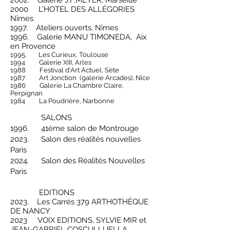
2002. Galerie J.F.MEYER, Marseille
2000 L’HOTEL DES ALLÉGORIES
Nîmes
1997. Ateliers ouverts, Nîmes
1996. Galerie MANU TIMONEDA, Aix
en Provence
1995.
Les Curieux, Toulouse
1994 Galerie XIII, Arles
1988 Festival d'Art Actuel, Sète
1987 Art Jonction (galerie Arcades), Nice
1986 Galerie La Chambre Claire,
Perpignan
1984 La Poudrière, Narbonne
​ SALONS
1996. 41ème salon de Montrouge
2023. Salon des réalités nouvelles
Paris
2024. Salon des Réalités Nouvelles
Paris
EDITIONS
2023. Les Carrés 379 ARTHOTHÈQUE
DE NANCY
2023 VOIX EDITIONS, SYLVIE MIR et
JEAN-GABRIEL COSCULLUELLA