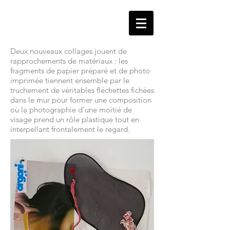
Deux nouveaux collages jouent de
rapprochements de matériaux : les
fragments de papier préparé et de photo
imprimée tiennent ensemble par le
truchement de véritables fléchettes fichées
dans le mur pour former une composition
où la photographie d’une moitié de
visage prend un rôle plastique tout en
interpellant frontalement le regard.