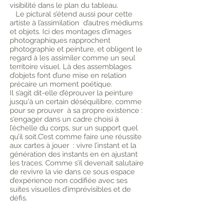
visibilité dans le plan du tableau.
Le pictural s’étend aussi pour cette
artiste à l’assimilation d’autres médiums
et objets. Ici des montages d’images
photographiques rapprochent
photographie et peinture, et obligent le
regard à les assimiler comme un seul
territoire visuel. Là des assemblages
d’objets font d’une mise en relation
précaire un moment poétique.
Il s’agit dit-elle d’éprouver la peinture
jusqu'à un certain déséquilibre, comme
pour se prouver à sa propre existence :
s'engager dans un cadre choisi à
l’échelle du corps, sur un support quel
qu’il soit.C’est comme faire une réussite
aux cartes à jouer : vivre l’instant et la
génération des instants en en ajustant
les traces. Comme s’il devenait salutaire
de revivre la vie dans ce sous espace
d’expérience non codifiée avec ses
suites visuelles d’imprévisibles et de
défis.